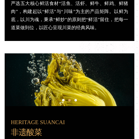
严选五大核心鲜活食材“活鱼、活虾、鲜牛、鲜鸡、鲜猪
肉”，构建起以“鲜活”与“川味”为主的产品矩阵。以鲜为
底，以川为魂，秉承“鲜炒”的原则把“鲜活”留住，把每一
道菜做到位，以匠心呈现川菜的经典风味。
HERITAGE SUANCAI
非遗酸菜